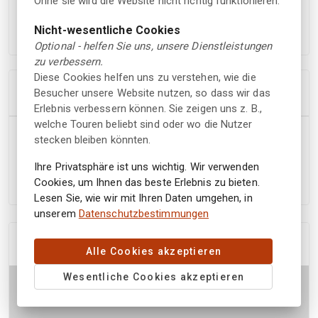
Ohne sie wird die Website nicht richtig funktionieren.
- Kulturelle Aktivitäten und Teilnahme am täglichen
Leben
Nicht-wesentliche Cookies
- Extra warme Kleidung, falls erforderlich
Optional - helfen Sie uns, unsere Dienstleistungen
zu verbessern.
Diese Cookies helfen uns zu verstehen, wie die
Stornierungspolitik
Besucher unsere Website nutzen, so dass wir das
Erlebnis verbessern können. Sie zeigen uns z. B.,
welche Touren beliebt sind oder wo die Nutzer
Sie haben Anspruch auf eine vollständige
stecken bleiben könnten.
Rückerstattung des Buchungsbetrags, wenn Sie Ihre
Ihre Privatsphäre ist uns wichtig. Wir verwenden
Buchung mindestens 7 tage vor der geplanten Startzeit
Cookies, um Ihnen das beste Erlebnis zu bieten.
stornieren.
Lesen Sie, wie wir mit Ihren Daten umgehen, in
unserem
Datenschutzbestimmungen
Pick up Point
Alle Cookies akzeptieren
Wesentliche Cookies akzeptieren