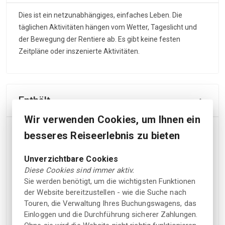
Dies ist ein netzunabhängiges, einfaches Leben. Die
täglichen Aktivitäten hängen vom Wetter, Tageslicht und
der Bewegung der Rentiere ab. Es gibt keine festen
Zeitpläne oder inszenierte Aktivitäten.
Enthält
Wir verwenden Cookies, um Ihnen ein
- Abholung und Rücktransport vom Gebiet Alta oder
besseres Reiseerlebnis zu bieten
Hammerfest
- Transport in und aus der Stilla-Region
Unverzichtbare Cookies
- 2-4 Tage bei samischen Gastgebern aus einer aktiven
Diese Cookies sind immer aktiv.
Hirtenfamilie
Sie werden benötigt, um die wichtigsten Funktionen
- Unterkunft in traditionellen Berghütten (+ optionale
der Website bereitzustellen - wie die Suche nach
Lavvu-Nacht)
Touren, die Verwaltung Ihres Buchungswagens, das
- Alle Mahlzeiten und warme Getränke
Einloggen und die Durchführung sicherer Zahlungen.