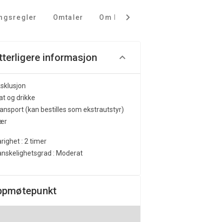
ingsregler
Omtaler
Om Pirate Husky AS
tterligere informasjon
sklusjon
t og drikke
ansport (kan bestilles som ekstrautstyr)
lær
righet : 2 timer
nskelighetsgrad : Moderat
ppmøtepunkt