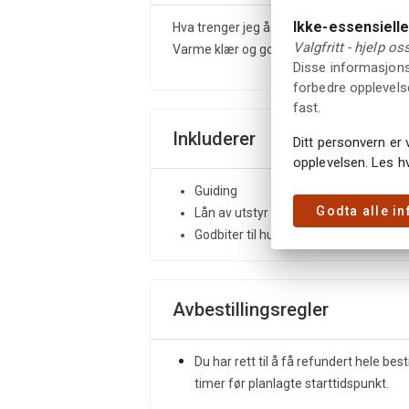
Ikke-essensiell
Hva trenger jeg å ta med?
Valgfritt - hjelp o
Varme klær og gode tursko, vannflaske
Disse informasjonsk
forbedre opplevelse
fast.
Inkluderer
Ditt personvern er 
opplevelsen. Les h
Guiding
Godta alle i
Lån av utstyr for å lufte hunden
Godbiter til hunden
Avbestillingsregler
Du har rett til å få refundert hele best
timer før planlagte starttidspunkt.