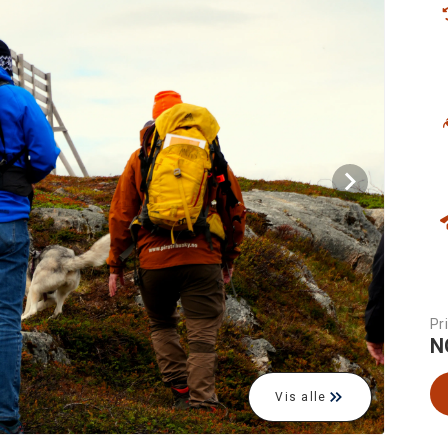
Pri
N
Vis alle