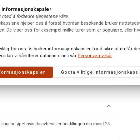
e informasjonskapsler
ss med å forbedre tjenestene våre.
apslene hjelper oss å forstå hvordan besøkende bruker nettstedet vå
n. De viser oss for eksempel hvilke turer som er populære, eller hv
Pi
viktig for oss. Vi bruker informasjonskapsler for å sikre at du får d
vordan vi håndterer dataene dine i vår
Personvernvilkår
nformasjonskapsler
Godta viktige informasjonskapsl
illingsbeløpet hvis du avbestiller bestillingen din minst 24