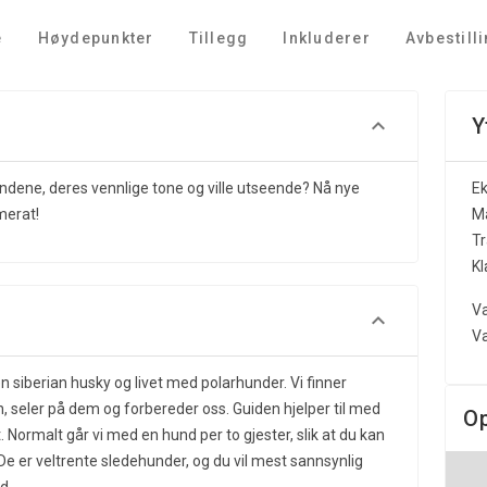
e
Høydepunkter
Tillegg
Inkluderer
Avbestill
Y
undene, deres vennlige tone og ville utseende? Nå nye
Ek
merat!
Ma
Tr
K
Va
Va
n siberian husky og livet med polarhunder. Vi finner
 seler på dem og forbereder oss. Guiden hjelper til med
O
 Normalt går vi med en hund per to gjester, slik at du kan
 er veltrente sledehunder, og du vil mest sannsynlig