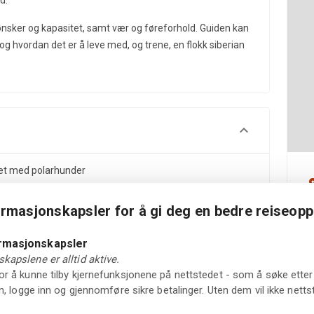
d.
s ønsker og kapasitet, samt vær og føreforhold. Guiden kan
og hvordan det er å leve med, og trene, en flokk siberian
vet med polarhunder
uidet tur gjennom arktisk landskap
 hvem som går eller rir med hunden
ormasjonskapsler for å gi deg en bedre reiseopp
s evner, vær og forhold
 livet og huskytrening
ormasjonskapsler
kapslene er alltid aktive.
r å kunne tilby kjernefunksjonene på nettstedet - som å søke etter 
in, logge inn og gjennomføre sikre betalinger. Uten dem vil ikke net