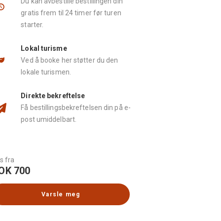
Du kan avbestille bestillingen din
gratis frem til 24 timer før turen
starter.
Lokal turisme
Ved å booke her støtter du den
lokale turismen.
Direkte bekreftelse
Få bestillingsbekreftelsen din på e-
post umiddelbart.
s fra
OK 700
Varsle meg