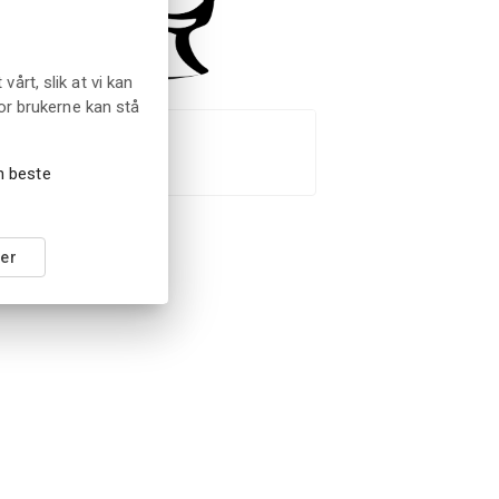
rt, slik at vi kan
or brukerne kan stå
rate Husky AS
en beste
er