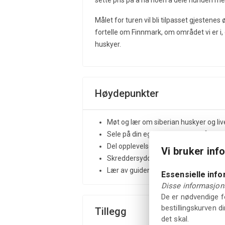
sette pris på å ha noen å dele hunden me
Målet for turen vil bli tilpasset gjestene
fortelle om Finnmark, om området vi er i, 
huskyer.
Høydepunkter
Møt og lær om siberian huskyer og li
Sele på din egen hund og dra på en g
Del opplevelsen med en partner, bytt
Vi bruker inf
Skreddersydd rute basert på gjestene
Lær av guiden om Finnmark, det lokale
Essensielle inf
Disse informasjons
De er nødvendige fo
bestillingskurven d
Tillegg
det skal.